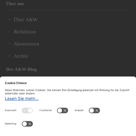
Über uns
Über A&W
Redaktion
Abonnieren
Archiv
Der A&W-Blog
Der
A&W-Blog
ergänzt Online- und Print-Magazin
und
hat sich in den vergangenen Jahren zu einem der
bedeutendsten politischen Blogs in Österreich
entwickelt.