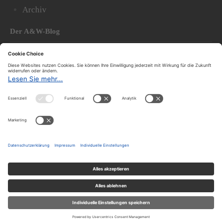
Archiv
Der A&W-Blog
Der
A&W-Blog
ergänzt Online- und Print-Magazin
und
hat sich in den vergangenen Jahren zu einem der
bedeutendsten politischen Blogs in Österreich
entwickelt.
© 2020.
Impressum und Offenlegung
|
Datenschutzerklärung
|
Datenschutzeinstellungen