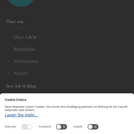
Über uns
Über A&W
Redaktion
Abonnieren
Archiv
Der A&W-Blog
Der
A&W-Blog
ergänzt Online- und Print-Magazin
und
hat sich in den vergangenen Jahren zu einem der
bedeutendsten politischen Blogs in Österreich
entwickelt.