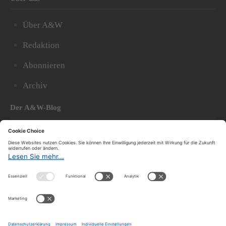
Über A&W
Redaktion
Abonnieren
Archiv
Der A&W-Blog
Der
A&W-Blog
ergänzt Online- und Print-Magazin
und
hat sich in den vergangenen Jahren zu einem der
bedeutendsten politischen Blogs in Österreich
entwickelt.