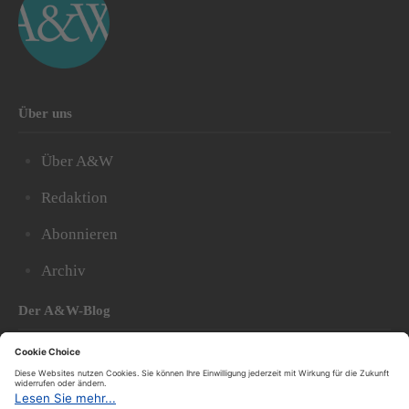
Über uns
Über A&W
Redaktion
Abonnieren
Archiv
Der A&W-Blog
Der
A&W-Blog
ergänzt Online- und Print-Magazin
und
hat sich in den vergangenen Jahren zu einem der
bedeutendsten politischen Blogs in Österreich