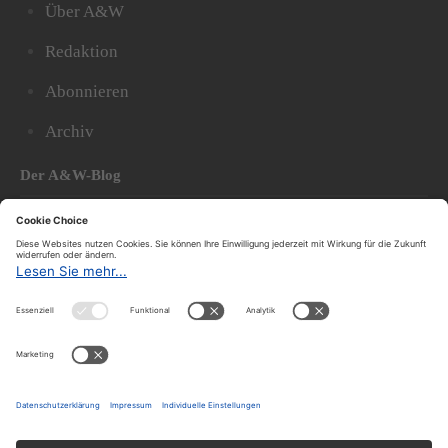
Über A&W
Redaktion
Abonnieren
Archiv
Der A&W-Blog
Der
A&W-Blog
ergänzt Online- und Print-Magazin
und
hat sich in den vergangenen Jahren zu einem der
bedeutendsten politischen Blogs in Österreich
entwickelt.