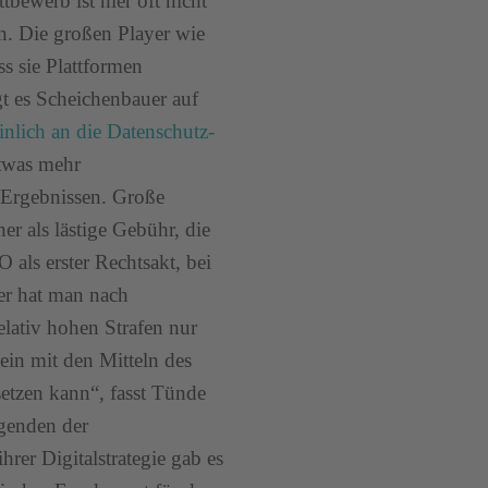
tbewerb ist hier oft nicht
n. Die großen Player wie
s sie Plattformen
gt es Scheichenbauer auf
nlich an die Datenschutz-
etwas mehr
 Ergebnissen. Große
er als lästige Gebühr, die
als erster Rechtsakt, bei
er hat man nach
elativ hohen Strafen nur
ein mit den Mitteln des
etzen kann“, fasst Tünde
Agenden der
rer Digitalstrategie gab es