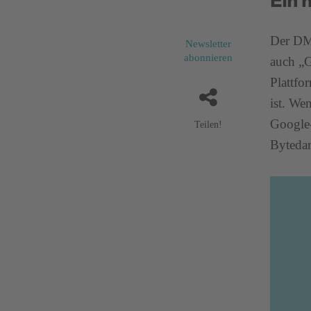
Ein 
Der DMA
Newsletter
abonnieren
auch „G
Plattfo
ist. We
Google-
Teilen!
Bytedan