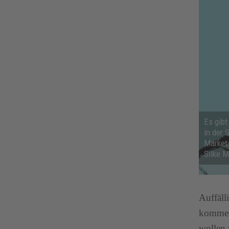
Es gibt
in der 
Market
Silke M
Auffäll
kommen.
wollen 