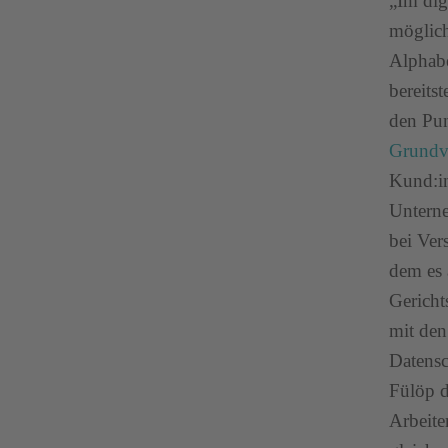
„Im dig
möglich
Alphabe
bereits
den Pu
Grundv
Kund:in
Unterne
bei Ver
dem es 
Gericht
mit den
Datensc
Fülöp d
Arbeite