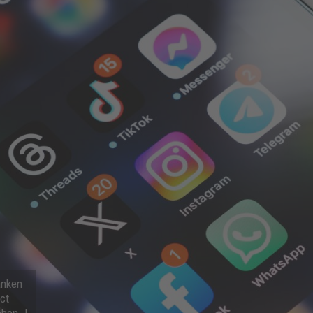
anken
ct