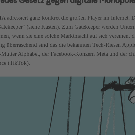
neues Gesetz gegen digitale Monopol
 adressiert ganz konkret die großen Player im Internet. D
atekeeper“ (siehe Kasten). Zum Gatekeeper werden Unte
rmen, wenn sie eine solche Marktmacht auf sich vereinen, d
nig überraschend sind das die bekannten Tech-Riesen Appl
Mutter Alphabet, der Facebook-Konzern Meta und der ch
ce (TikTok).