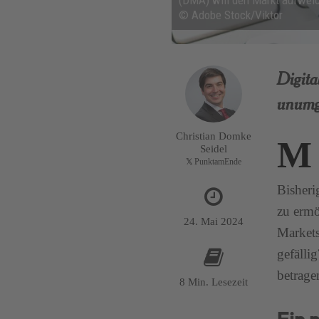
(DMA) will den Markt aufweic
© Adobe Stock/Viktor
Digita
unumgä
Christian Domke
M
Seidel
PunktamEnde
Bisheri
zu ermö
24. Mai 2024
Markets
gefälli
betrage
8 Min. Lesezeit