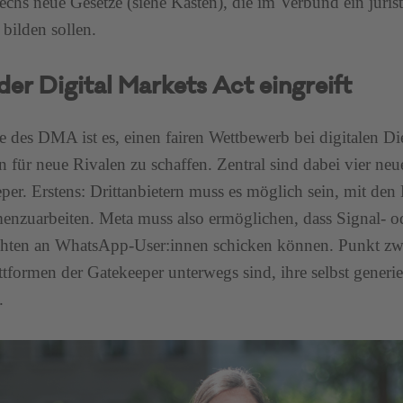
sechs neue Gesetze (siehe Kasten), die im Verbund ein juri
 bilden sollen.
der Digital Markets Act eingreift
 des DMA ist es, einen fairen Wettbewerb bei digitalen Di
 für neue Rivalen zu schaffen. Zentral sind dabei vier neue
per. Erstens: Drittanbietern muss es möglich sein, mit de
nzuarbeiten. Meta muss also ermöglichen, dass Signal- 
hten an WhatsApp-User:innen schicken können. Punkt zwei 
ttformen der Gatekeeper unterwegs sind, ihre selbst generi
.