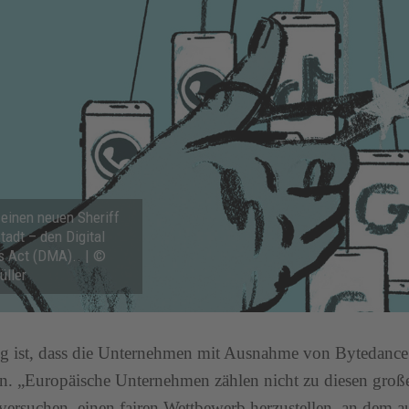
 einen neuen Sheriff
Stadt – den Digital
s Act (DMA).. | ©
üller
ig ist, dass die Unternehmen mit Ausnahme von Bytedance
 „Europäische Unternehmen zählen nicht zu diesen große
versuchen, einen fairen Wettbewerb herzustellen, an dem 