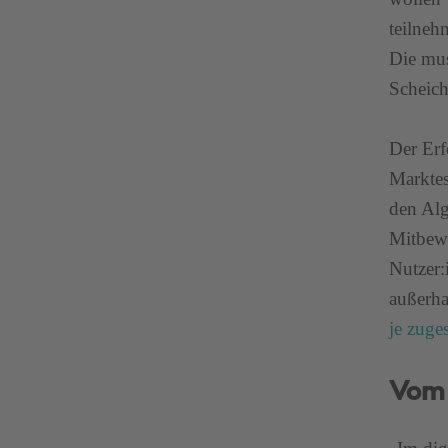
teilneh
Die mus
Scheich
Der Erf
Marktes
den Alg
Mitbewe
Nutzer:
außerha
je zuge
Vom 