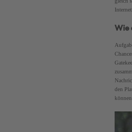
gleich 
Internet
Wie 
Aufgabe
Chancen
Gatekee
zusamme
Nachric
den Pla
können