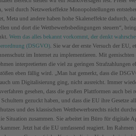
italen Bereich stellen wir ein Marktversagen fest. Freier Wet
, weil durch Netzwerkeffekte Monopolstellungen entstehe
t, Meta und andere haben hohe Skaleneffekte dadurch, das
tellen und dort die Wettbewerbsbedingungen steuern“, brin
nkt.
Wem das alles bekannt vorkommt, der denkt wahrschei
erordnung (DSGVO)
. Sie war der erste Versuch der EU, 
nenschutz im Internet zu implementieren. Mit gemischten
hmen interpretierten die viel zu geringen Strafzahlungen eh
stößen eben fällig wird. „Man hat gemerkt, dass die DSGVO 
auch um Digitalisierung ging, nicht ausreicht. Immer wied
sverfahren gesehen, dass die großen Plattformen auch bei r
 Schultern gezuckt haben, und dass die EU ihre Gesetze all
hutzes und des klassischen Wettbewerbsrechts nicht durchs
ie Situation zusammen. Sie arbeitet im Büro für digitale 
rkammer. Jetzt hat die EU umfassend reagiert. Im Rahmen ih