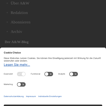
Über A&W
Redaktion
Abonnieren
Archiv
Der A&W-Blog
Der
A&W-Blog
ergänzt Online- und Print-Magazin
und
hat sich in den vergangenen Jahren zu einem der
bedeutendsten politischen Blogs in Österreich
entwickelt.