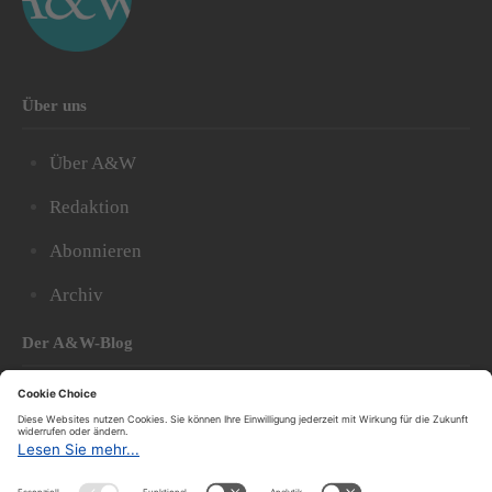
Über uns
Über A&W
Redaktion
Abonnieren
Archiv
Der A&W-Blog
Der
A&W-Blog
ergänzt Online- und Print-Magazin
und
hat sich in den vergangenen Jahren zu einem der
bedeutendsten politischen Blogs in Österreich
entwickelt.