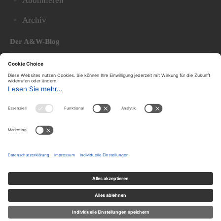
Abonnieren
Archiv
Der A&W-Blog
Der
A&W-Blog
ergänzt Online- und Print-Magazin
und
hat sich in den vergangenen Jahren zu einem der
bedeutendsten politischen Blogs in Österreich
entwickelt.
© 2020.
Impressum und Offenlegung
|
Datenschutzerklärung
|
Datenschutzeinstellungen