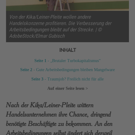
Von der Kika/Leiner-Pleite wollen andere
Handelskonzerne profitieren. Die Verbesserung der
Arbeitsbedingungen bleibt auf der Strecke. | ©
AdobeStock/Elmar Gubisch
INHALT
Seite 1
- „Brutaler Turbokapitalismus“
Seite 2
- Gute Arbeitsbedingungen bleiben Mangelware
Seite 3
- Traumjob? Freilich nicht für alle
Auf einer Seite lesen >
Nach der Kika/Leiner-Pleite wittern
Handelsunternehmen ihre Chance, dringend
benötigte Beschäftigte zu bekommen. An den
Arbeitsbedingungen selbst ändert sich derweil