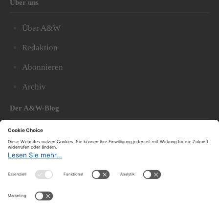
Über uns
Über A&W
Redaktion
Abonnieren
Archiv
Der A&W-Blog
Der
A&W-Blog
ergänzt Online- und Print-Magazin
und
hat sich in den vergangenen Jahren zu einem der
bedeutendsten politischen Blogs in Österreich
entwickelt.