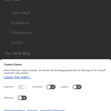
Über A&W
Redaktion
Abonnieren
Archiv
Der A&W-Blog
Der
A&W-Blog
ergänzt Online- und Print-Magazin
und
hat sich in den vergangenen Jahren zu einem der
bedeutendsten politischen Blogs in Österreich
entwickelt.