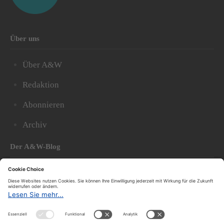
Über uns
Über A&W
Redaktion
Abonnieren
Archiv
Der A&W-Blog
Der
A&W-Blog
ergänzt Online- und Print-Magazin
und
hat sich in den vergangenen Jahren zu einem der
bedeutendsten politischen Blogs in Österreich
entwickelt.