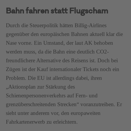
powered by
Usercentrics Consent Management
Bahn fahren statt Flugscham
Platform
Durch die Steuerpolitik hätten Billig-Airlines
gegenüber den europäischen Bahnen aktuell klar die
Nase vorne. Ein Umstand, der laut AK behoben
werden muss, da die Bahn eine deutlich CO2-
freundlichere Alternative des Reisens ist. Doch bei
Zügen ist der Kauf internationaler Tickets noch ein
Problem. Die EU ist allerdings dabei, ihren
„Aktionsplan zur Stärkung des
Schienenpersonenverkehrs auf Fern- und
grenzüberschreitenden Strecken“ voranzutreiben. Er
sieht unter anderem vor, den europaweiten
Fahrkartenerwerb zu erleichtern.