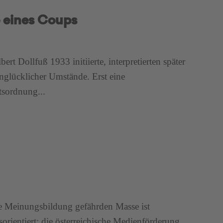
 eines Coups
rt Dollfuß 1933 initiierte, interpretierten später
unglücklicher Umstände. Erst eine
tsordnung...
ie Meinungsbildung gefährden Masse ist
sorientiert: die österreichische Medienförderung