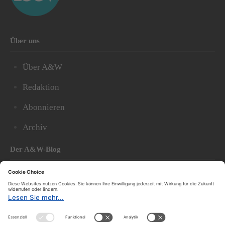
Über uns
Über A&W
Redaktion
Abonnieren
Archiv
Der A&W-Blog
Der
A&W-Blog
ergänzt Online- und Print-Magazin
und
hat sich in den vergangenen Jahren zu einem der
bedeutendsten politischen Blogs in Österreich
entwickelt.