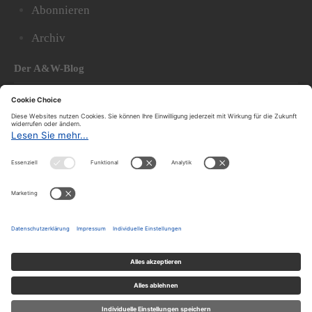
Abonnieren
Archiv
Der A&W-Blog
Der
A&W-Blog
ergänzt Online- und Print-Magazin
und
hat sich in den vergangenen Jahren zu einem der
bedeutendsten politischen Blogs in Österreich
entwickelt.
© 2020.
Impressum und Offenlegung
|
Datenschutzerklärung
|
Datenschutzeinstellungen