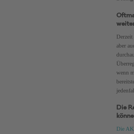
Oftma
weite
Derzeit
aber au
durchau
Überreg
wenn ma
bereits
jedenfa
Die R
könne
Die AK 