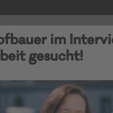
ofbauer im Interv
beit gesucht!