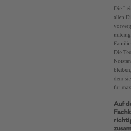
Die Lei
allen E
vorverg
miteing
Familie
Die Teu
Notstan
bleiben
dem sie
für max
Auf d
Fachk
richt
zusa