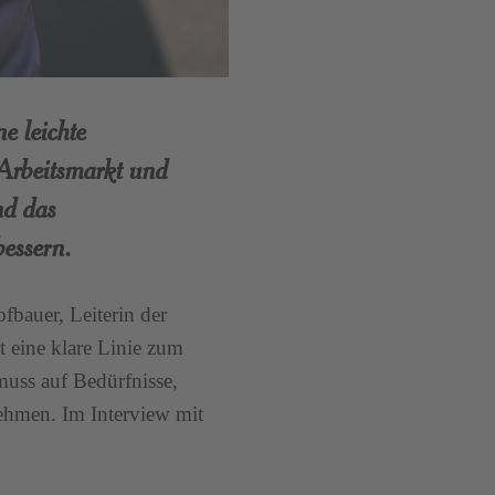
e leichte
 Arbeitsmarkt und
nd das
bessern.
ofbauer, Leiterin der
t eine klare Linie zum
 muss auf Bedürfnisse,
ehmen. Im Interview mit