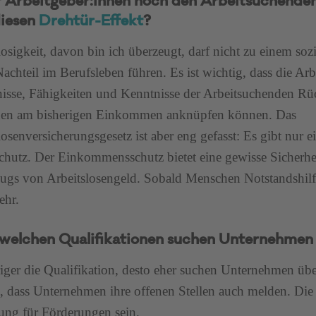
 Arbeitgeber:innen noch den Arbeitsuchenden
iesen
Drehtür-Effekt
?
losigkeit, davon bin ich überzeugt, darf nicht zu einem soz
achteil im Berufsleben führen. Es ist wichtig, dass die Arb
isse, Fähigkeiten und Kenntnisse der Arbeitsuchenden R
en am bisherigen Einkommen anknüpfen können. Das
losenversicherungsgesetz ist aber eng gefasst: Es gibt nur 
chutz. Der Einkommensschutz bietet eine gewisse Sicherhe
ugs von Arbeitslosengeld. Sobald Menschen Notstandshilfe
ehr.
welchen Qualifikationen suchen Unternehme
riger die Qualifikation, desto eher suchen Unternehmen ü
, dass Unternehmen ihre offenen Stellen auch melden. Di
ng für Förderungen sein.