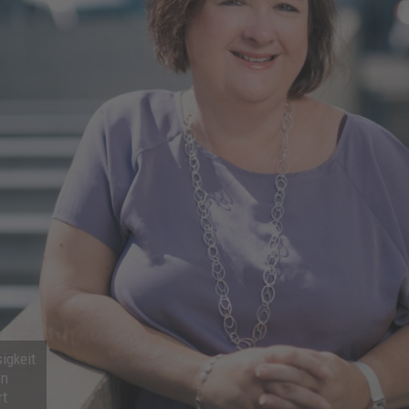
igkeit
en
rt