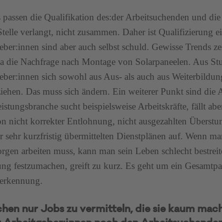
 passen die Qualifikation des:der Arbeitsuchenden und di
Stelle verlangt, nicht zusammen. Daher ist Qualifizierung e
eber:innen sind aber auch selbst schuld. Gewisse Trends zei
a die Nachfrage nach Montage von Solarpaneelen. Aus Stu
eber:innen sich sowohl aus Aus- als auch aus Weiterbild
iehen. Das muss sich ändern. Ein weiterer Punkt sind die
eistungsbranche sucht beispielsweise Arbeitskräfte, fällt a
on nicht korrekter Entlohnung, nicht ausgezahlten Überstun
r sehr kurzfristig übermittelten Dienstplänen auf. Wenn m
gen arbeiten muss, kann man sein Leben schlecht bestreit
ng festzumachen, greift zu kurz. Es geht um ein Gesamtpa
erkennung.
hen nur Jobs zu vermitteln, die sie kaum mache