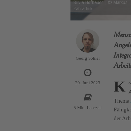
Silvia Hofbauer. | © Markus
Zahradnik
Mensch
Angele
Integ
Georg Sohler
Arbeit
K
e
20. Juni 2023
A
Thema
5 Min. Lesezeit
Fähigke
der Arb