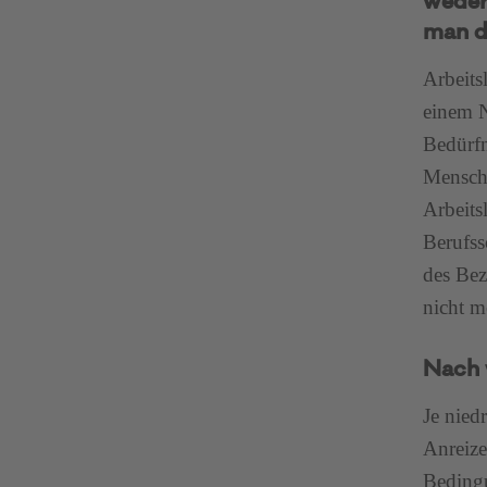
weder
man d
Arbeits
einem N
Bedürfn
Mensch
Arbeits
Berufss
des Bez
nicht m
Nach 
Je nied
Anreize
Bedingu