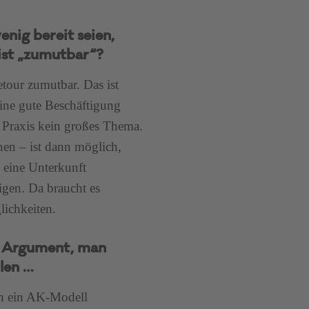
nig bereit seien,
 ist „zumutbar“?
retour zumutbar. Das ist
eine gute Beschäftigung
r Praxis kein großes Thema.
nen – ist dann möglich,
 eine Unterkunft
igen. Da braucht es
ichkeiten.
m Argument, man
len …
h ein AK-Modell