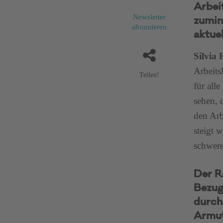
Arbei
Newsletter
zumin
abonnieren
aktuel
Silvia
Arbeits
Teilen!
für all
sehen, 
den Arb
steigt 
schwere
Der R
Bezug
durch
Armut