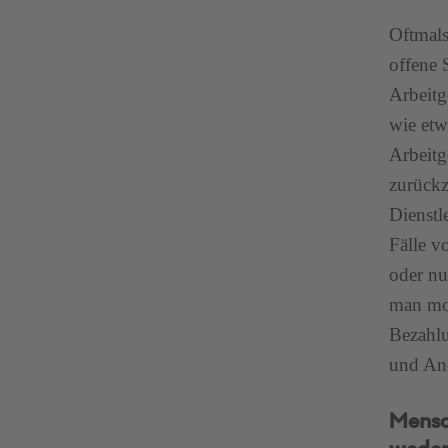
Oftmals
offene 
Arbeitg
wie etw
Arbeitg
zurückz
Dienstl
Fälle v
oder nu
man mor
Bezahlu
und An
Mensc