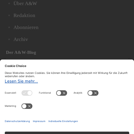
Über A&W
Redaktion
Abonnieren
Archiv
Der A&W-Blog
Der
A&W-Blog
ergänzt Online- und Print-Magazin
und
hat sich in den vergangenen Jahren zu einem der
bedeutendsten politischen Blogs in Österreich
entwickelt.