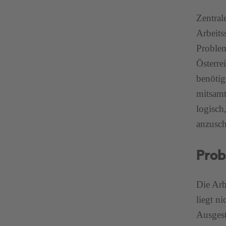
Zentral
Arbeits
Problem
Österre
benötig
mitsamt
logisch
anzusch
Prob
Die Arb
liegt n
Ausgest