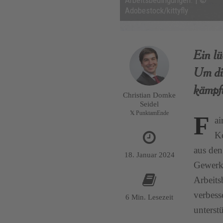
Arbeitsbedingungen. | ©
Adobestock/kittyfly
Ein lü
Um die
kämpf
Christian Domke
Seidel
PunktamEnde
F
ai
K
aus den
18. Januar 2024
Gewerks
Arbeits
verbess
6 Min. Lesezeit
unterst