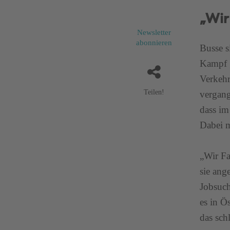
„Wir
Newsletter
abonnieren
Busse s
Kampf 
Verkehr
Teilen!
vergang
dass im
Dabei m
„Wir F
sie ang
Jobsuch
es in Ö
das sch