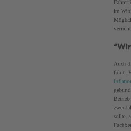
Fahrer:
im Wint
Möglich
verrich
“Wir
Auch di
führt „
Inflatio
gebunde
Betrieb
zwei Ja
sollte,
Fachber