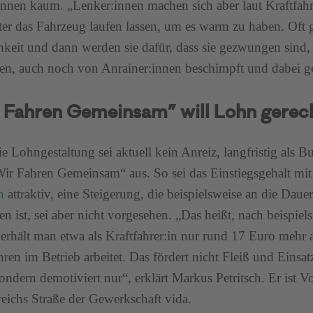
innen kaum. „Lenker:innen machen sich aber laut Kraftfahrg
er das Fahrzeug laufen lassen, um es warm zu haben. Oft g
keit und dann werden sie dafür, dass sie gezwungen sind, 
ten, auch noch von Anrainer:innen beschimpft und dabei gefi
 Fahren Gemeinsam” will Lohn gerech
e Lohngestaltung sei aktuell kein Anreiz, langfristig als Bu
Wir Fahren Gemeinsam“ aus. So sei das Einstiegsgehalt mit
n
attraktiv, eine Steigerung, die beispielsweise an die Dau
n ist, sei aber nicht vorgesehen. „Das heißt, nach beispiel
 erhält man etwa als Kraftfahrer:in nur rund 17 Euro mehr al
hren im Betrieb arbeitet. Das fördert nicht Fleiß und Einsatz
 sondern demotiviert nur“, erklärt Markus Petritsch. Er ist V
eichs Straße der Gewerkschaft vida.