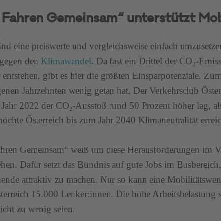
 Fahren Gemeinsam“ unterstützt Mob
ind eine preiswerte und vergleichsweise einfach umzusetz
gegen den
Klimawandel
. Da fast ein Drittel der CO₂-Emis
 entstehen, gibt es hier die größten Einsparpotenziale. Zum
enen Jahrzehnten wenig getan hat. Der Verkehrsclub Öster
 Jahr 2022 der CO₂-Ausstoß rund 50 Prozent höher lag, al
öchte Österreich bis zum Jahr 2040 Klimaneutralität errei
ahren Gemeinsam“ weiß um diese Herausforderungen im V
ehen. Dafür setzt das Bündnis auf gute Jobs im Busbereich
ende attraktiv zu machen. Nur so kann eine Mobilitätswen
sterreich 15.000 Lenker:innen. Die hohe Arbeitsbelastung s
licht zu wenig seien.