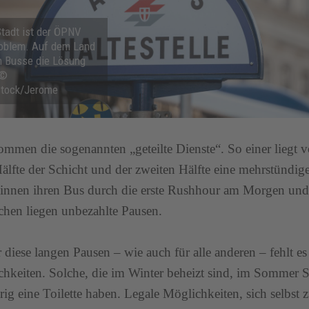
Stadt ist der ÖPNV
roblem. Auf dem Land
n Busse die Lösung
 ©
tock/Jerome
mmen die sogenannten „geteilte Dienste“. So einer liegt 
Hälfte der Schicht und der zweiten Hälfte eine mehrstündige
innen ihren Bus durch die erste Rushhour am Morgen und
hen liegen unbezahlte Pausen.
 diese langen Pausen – wie auch für alle anderen – fehlt es
hkeiten. Solche, die im Winter beheizt sind, im Sommer S
rig eine Toilette haben. Legale Möglichkeiten, sich selbst 