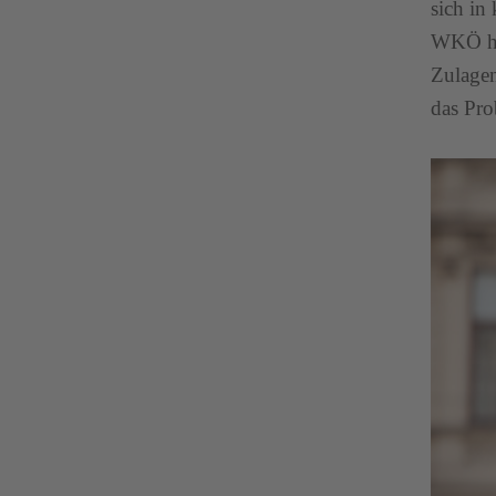
sich in
WKÖ hal
Zulagen
das Pro