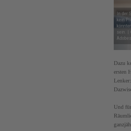
In der 
kein P
könnte
sein. |
Adobes
Dazu ko
ersten 
Lenker:
Dazwisc
Und für
Räumlic
ganzjäh