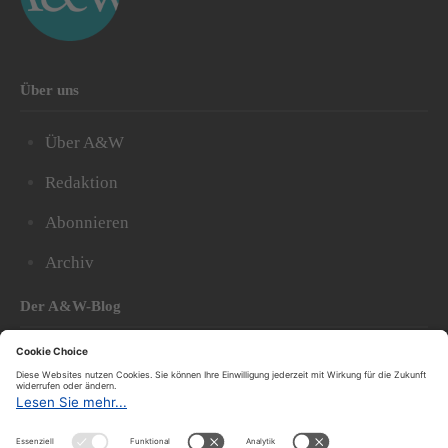
Über uns
Über A&W
Redaktion
Abonnieren
Archiv
Der A&W-Blog
Der
A&W-Blog
ergänzt Online- und Print-Magazin
und
hat sich in den vergangenen Jahren zu einem der
bedeutendsten politischen Blogs in Österreich
entwickelt.