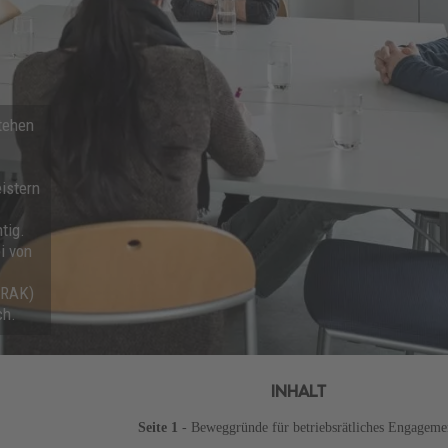
tehen
istern
tig.
i von
BRAK)
ch.
INHALT
Seite 1
- Beweggründe für betriebsrätliches Engageme