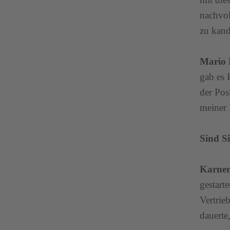
nachvol
zu kand
Mario 
gab es 
der Pos
meiner 
Sind S
Karner
gestart
Vertrie
dauerte,