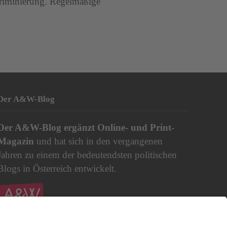
skriminierung. Regelmäßige
Der A&W-Blog
Der
A&W-Blog
ergänzt Online- und Print-
Magazin
und hat sich in den vergangenen
Jahren zu einem der bedeutendsten politischen
Blogs in Österreich entwickelt.