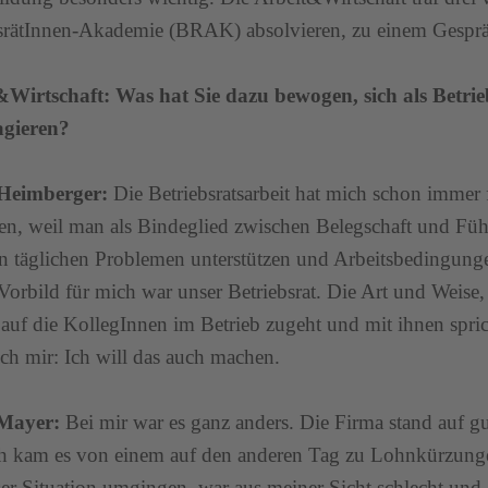
srätInnen-Akademie (BRAK) absolvieren, zu einem Gespr
Wirtschaft: Was hat Sie dazu bewogen, sich als Betrie
agieren?
 Heimberger:
Die Betriebsratsarbeit hat mich schon immer f
n, weil man als Bindeglied zwischen Belegschaft und Fü
en täglichen Problemen unterstützen und Arbeitsbedingung
Vorbild für mich war unser Betriebsrat. Die Art und Weise,
 auf die KollegInnen im Betrieb zugeht und mit ihnen spric
ich mir: Ich will das auch machen.
 Mayer:
Bei mir war es ganz anders. Die Firma stand auf gu
 kam es von einem auf den anderen Tag zu Lohnkürzungen
ser Situation umgingen, war aus meiner Sicht schlecht und