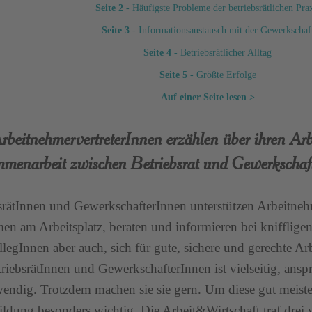
Seite 2
- Häufigste Probleme der betriebsrätlichen Pra
Seite 3
- Informationsaustausch mit der Gewerkschaf
Seite 4
- Betriebsrätlicher Alltag
Seite 5
- Größte Erfolge
Auf einer Seite lesen >
rbeitnehmervertreterInnen erzählen über ihren Arb
menarbeit zwischen Betriebsrat und Gewerkschaf
srätInnen und GewerkschafterInnen unterstützen Arbeitneh
en am Arbeitsplatz, beraten und informieren bei knifflige
llegInnen aber auch, sich für gute, sichere und gerechte Ar
riebsrätInnen und GewerkschafterInnen ist vielseitig, ans
wendig. Trotzdem machen sie sie gern. Um diese gut meiste
ildung besonders wichtig. Die Arbeit&Wirtschaft traf drei v