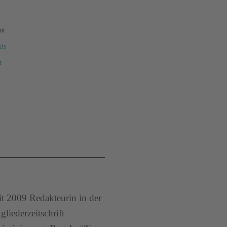
nt
xis
t
t 2009 Redakteurin in der
iederzeitschrift