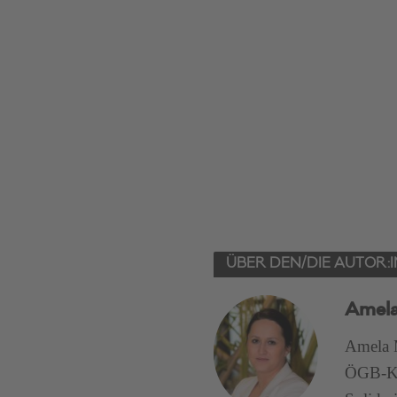
ÜBER DEN/DIE AUTOR:I
Amela
Amela M
ÖGB-Kom