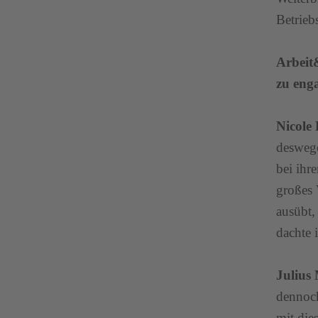
Betrieb
Arbeit&
zu eng
Nicole
deswege
bei ihr
großes 
ausübt,
dachte 
Julius
dennoch
mit die