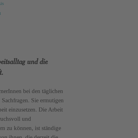
xis
t
eitsalltag und die
t.
merInnen bei den täglichen
n Sachfragen. Sie ermutigen
beit einzusetzen. Die Arbeit
pruchsvoll und
rn zu können, ist ständige
on ihnen, die derzeit die