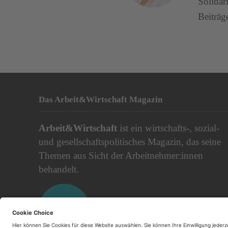
Solidar
Beiträg
Das Arbeit&Wirtschaft Magazin
Arbeit&Wirtschaft
ist ein wirtschafts-, sozial-
und gesellschaftspolitisches Magazin, das seine
Themen aus Sicht der Arbeitnehmer:innen
behandelt.