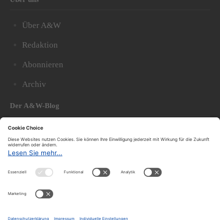
Über A&W
Redaktion
Abonnieren
Archiv
Der A&W-Blog
Der
A&W-Blog
ergänzt Online- und Print-Magazin
und
hat sich in den vergangenen Jahren zu einem der
bedeutendsten politischen Blogs in Österreich
entwickelt.