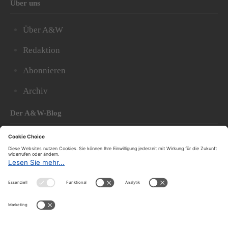
Über uns
Über A&W
Redaktion
Abonnieren
Archiv
Der A&W-Blog
Der
A&W-Blog
ergänzt Online- und Print-Magazin
und
hat sich in den vergangenen Jahren zu einem der
bedeutendsten politischen Blogs in Österreich
entwickelt.