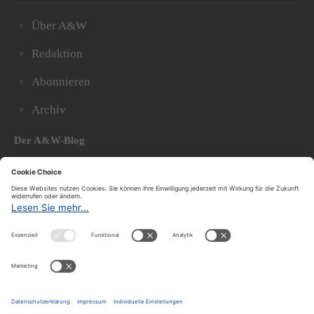
Über A&W
Redaktion
Abonnieren
Archiv
Der A&W-Blog
Der
A&W-Blog
ergänzt Online- und Print-Magazin
und
hat sich in den vergangenen Jahren zu einem der
bedeutendsten politischen Blogs in Österreich
entwickelt.