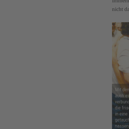
Immerhi
nicht d
Mit de
auch ein
verbun
die fri
in ein
getauch
nassen