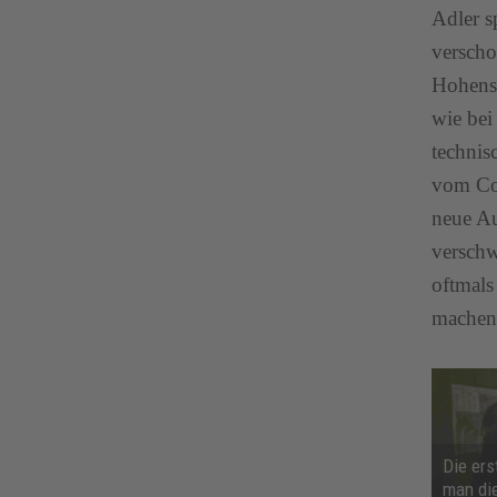
Adler s
verscho
Hohenst
wie bei
technis
vom Com
neue Au
verschw
oftmals
machen“
Die ers
man die