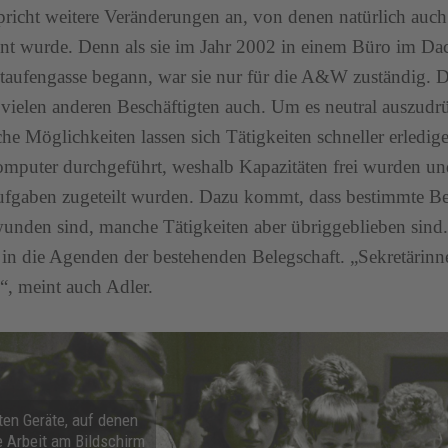
pricht weitere Veränderungen an, von denen natürlich auc
nt wurde. Denn als sie im Jahr 2002 in einem Büro im Da
aufengasse begann, war sie nur für die A&W zuständig. Da
 vielen anderen Beschäftigten auch. Um es neutral auszud
che Möglichkeiten lassen sich Tätigkeiten schneller erledi
puter durchgeführt, weshalb Kapazitäten frei wurden u
fgaben zugeteilt wurden. Dazu kommt, dass bestimmte Be
unden sind, manche Tätigkeiten aber übriggeblieben sin
 in die Agenden der bestehenden Belegschaft. „Sekretärin
, meint auch Adler.
ten Geräte, auf denen
 Arbeit am Bildschirm