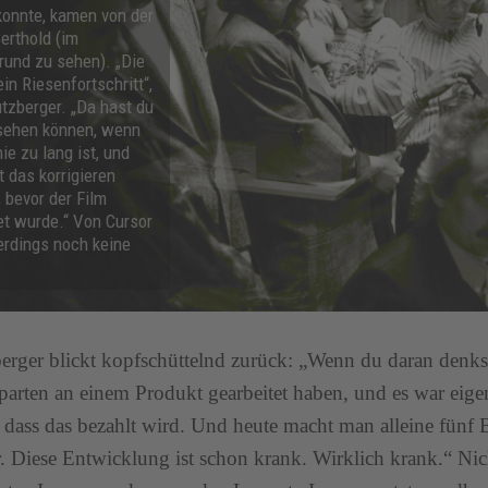
konnte, kamen von der
erthold (im
rund zu sehen). „Die
in Riesenfortschritt“,
tzberger. „Da hast du
sehen können, wenn
nie zu lang ist, und
 das korrigieren
 bevor der Film
et wurde.“ Von Cursor
erdings noch keine
erger blickt kopfschüttelnd zurück: „Wenn du daran denkst
parten an einem Produkt gearbeitet haben, und es war eige
dass das bezahlt wird. Und heute macht man alleine fünf B
r. Diese Entwicklung ist schon krank. Wirklich krank.“ Nic