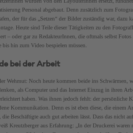
setzerInnen wurden von den LayouterInnen ersetzt, rundh
isierung Personal abgebaut. Denn zusätzlich zum Fotogra
afen, der für das „Setzen“ der Bilder zuständig war, dazu k
tage. Heute sind Teile dieser Tätigkeiten zu den Fotogr
rt – oder gar zu RedakteurInnen, die oftmals selbst Fotos
 bis hin zum Video bespielen müssen.
de bei der Arbeit
ller Wehmut: Noch heute kommen beide ins Schwärmen, we
enken, als Computer und das Internet Einzug in ihren Arbe
erleichtert haben. Was ihnen jedoch fehlt: der persönliche 
ene Kommunikation. Denn es ist eben diese, die einem Arbe
t, die Beschäftigte auch gut arbeiten lässt. Dass das nicht a
eiß Kreutzberger aus Erfahrung: „In der Druckerei waren n