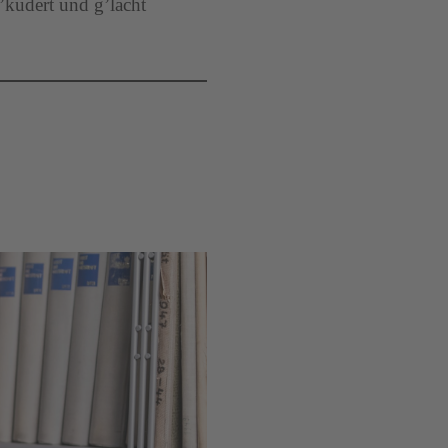
 ’kudert und g’lacht