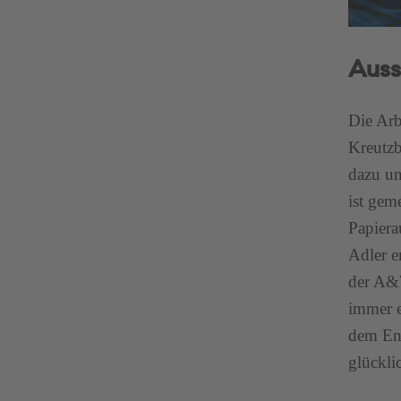
Auss
Die Arb
Kreutzb
dazu un
ist gem
Papiera
Adler e
der A&W
immer e
dem End
glückli