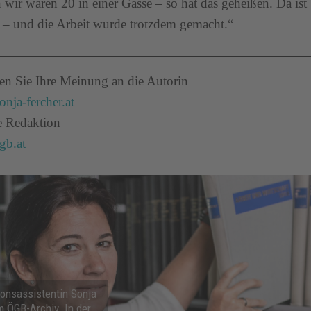
 wir waren 20 in einer Gasse – so hat das geheißen. Da ist
– und die Arbeit wurde trotzdem gemacht.“
en Sie Ihre Meinung an die Autorin
nja-fercher.at
e Redaktion
b.at
ionsassistentin Sonja
m ÖGB-Archiv. In der