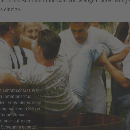
n ist das Berufsbild innerhalb von wenigen Jahren völlig
as einzige.
m Lehrabschluss war
 Initiations­ritus
den: Entweder wurden
schge­backenen Setzer
e Tonne Wasser
t oder auf einen
 Schwamm gesetzt.