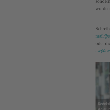
sondern
worden 
Schreib
mail@so
oder di
aw@oeg
Redakt
Adler i