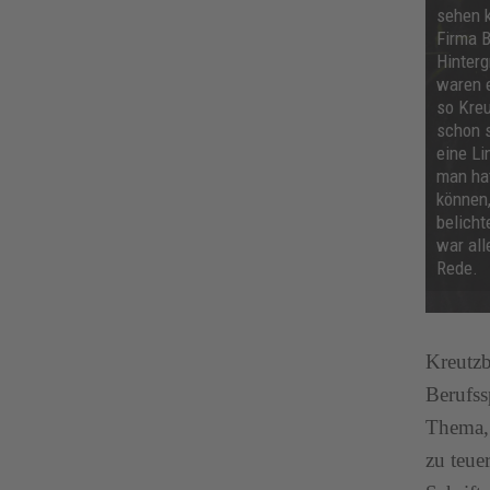
sehen 
Firma B
Hinterg
waren e
so Kreu
schon 
eine Li
man hat
können,
belicht
war all
Rede.
Kreutzb
Berufss
Thema, 
zu teue