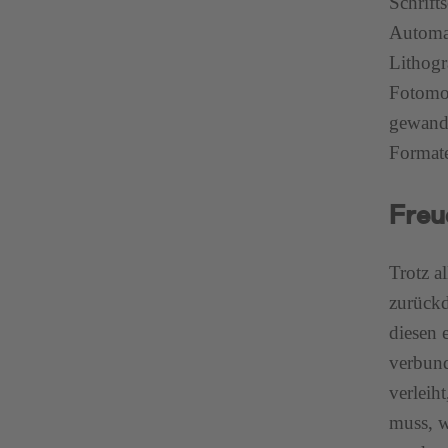
Schrift
Automat
Lithogr
Fotomon
gewande
Formate
Freu
Trotz a
zurückd
diesen 
verbund
verleih
muss, w