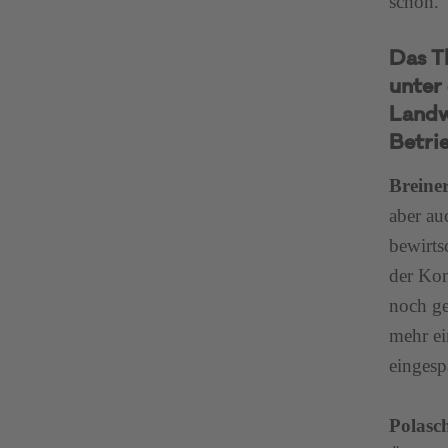
schon.
Das T
unter 
Landw
Betri
Breine
aber au
bewirts
der Kon
noch ge
mehr ei
eingesp
Polasc