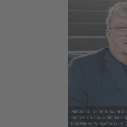
Mittendrin: Die Betriebsrät:in
Dietmar Breiner, Judith Falkin
und Marion Polaschek (v.l.n.r