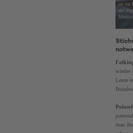
ist sie
der Sta
Markus
Stich
notwe
Falkin
wieder 
Leute e
Bundes
Polasc
paterna
man ihn