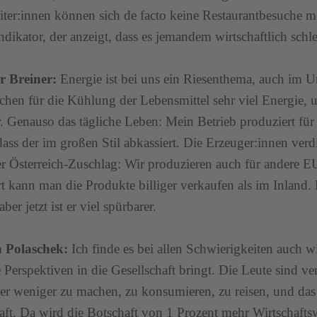
iter:innen können sich de facto keine Restaurantbesuche m
 Indikator, der anzeigt, dass es jemandem wirtschaftlich schl
r Breiner:
Energie ist bei uns ein Riesenthema, auch im 
chen für die Kühlung der Lebensmittel sehr viel Energie, un
r. Genauso das tägliche Leben: Mein Betrieb produziert fü
dass der im großen Stil abkassiert. Die Erzeuger:innen ver
r Österreich-Zuschlag: Wir produzieren auch für andere 
t kann man die Produkte billiger verkaufen als im Inland
ber jetzt ist er viel spürbarer.
 Polaschek:
Ich finde es bei allen Schwierigkeiten auch 
e Perspektiven in die Gesellschaft bringt. Die Leute sind ver
er weniger zu machen, zu konsumieren, zu reisen, und d
aft. Da wird die Botschaft von 1 Prozent mehr Wirtschaf