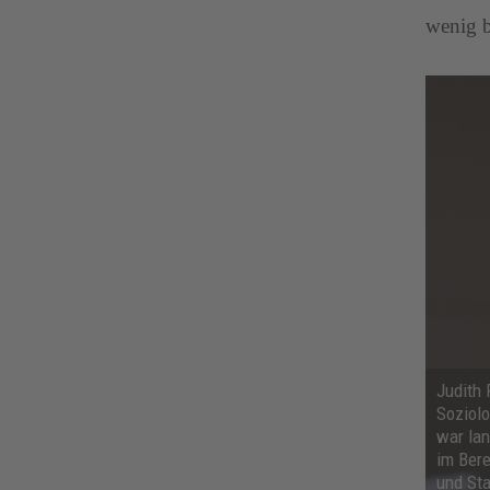
wenig 
Judith 
Soziolo
war lan
im Ber
und Sta