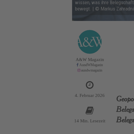
wissen, was ihre Belegschaft
bewegt. | © Markus Zahradni
A&W Magazin
AundWMagazin
aundwmagazin
4. Februar 2026
Geopol
Belegs
Belegs
14 Min. Lesezeit