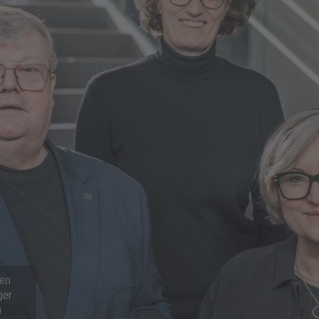
nen
ger
)