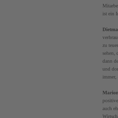
Mitarbe
ist ein
Dietma
verbrau
zu teue
sehen, 
dann de
und dor
immer, a
Marion
positiv
auch eh
Wirtsch