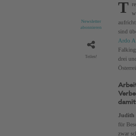
T
r
w
Newsletter
aufrich
abonnieren
sind üb
Ardo Au
Falking
Teilen!
drei un
Österre
Arbei
Verbes
damit
Judith
für Bes
zwar sc