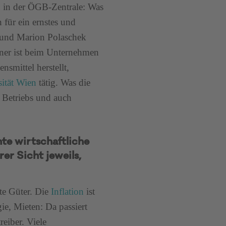
gin in der ÖGB-Zentrale: Was
 für ein ernstes und
r und Marion Polaschek
einer ist beim Unternehmen
nsmittel herstellt,
ität Wien
tätig. Was die
s Betriebs und auch
hte wirtschaftliche
er Sicht jeweils,
te Güter. Die
Inflation
ist
ie, Mieten: Da passiert
reiber. Viele