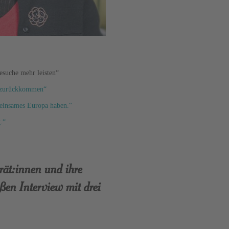
besuche mehr leisten“
n zurückkommen“
emeinsames Europa haben.“
.“
rät:innen und ihre
ßen Interview mit drei