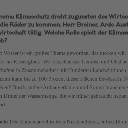
hema Klimaschutz droht zugunsten des Wirts
die Räder zu kommen. Herr Breiner, Ardo Austr
irtschaft tätig. Welche Rolle spielt der Klima
eb?
r:
Wasser ist ein großes Thema geworden, das merken wir. 
ch ein Riesenglück: Wir beziehen das Gemüse und Obst au
chaften in Zusammenarbeit mit Hunderten Landwirt:innen
zern kann bis zu 100 Prozent dieser Flächen bewässern. N
hen? Durch andere Anbauverfahren und Sorten brauchen w
n Drittel der Wassermenge, die wir früher gebraucht haben
art.
hek:
Der Klimawandel ist kein Nischenthema, er betrifft un