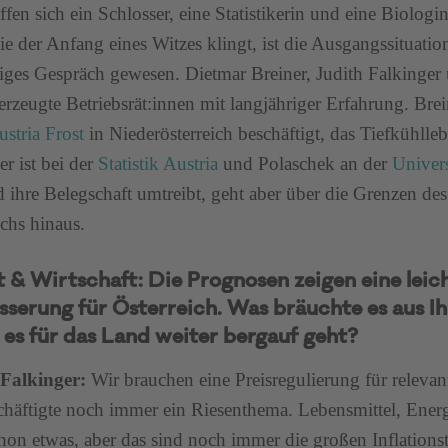
effen sich ein Schlosser, eine Statistikerin und eine Biolo
ie der Anfang eines Witzes klingt, ist die Ausgangssituation
tiges Gespräch gewesen. Dietmar Breiner, Judith Falkinge
erzeugte Betriebsrät:innen mit langjähriger Erfahrung. Br
stria Frost
in Niederösterreich beschäftigt, das Tiefkühllebe
er ist bei der
Statistik Austria
und Polaschek an der
Univers
d ihre Belegschaft umtreibt, geht aber über die Grenzen de
ichs hinaus.
t & Wirtschaft: Die Prognosen zeigen eine leic
serung für Österreich. Was bräuchte es aus Ihr
 es für das Land weiter bergauf geht?
 Falkinger:
Wir brauchen eine Preisregulierung für relevan
chäftigte noch immer ein Riesenthema. Lebensmittel, Energ
hon etwas, aber das sind noch immer die großen Inflationst