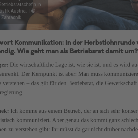
 Betriebsratschefin in
tistik Austria. | ©
 Zahradnik
wort Kommunikation: In der Herbstlohnrunde
ndig. Wie geht man als Betriebsrat damit um?
ger:
Die wirtschaftliche Lage ist, wie sie ist, und es wird au
einrenkt. Der Kernpunkt ist aber: Man muss kommunizieren
s verstehen – das gilt für den Betriebsrat, die Gewerkschaf
regierung.
hek:
Ich komme aus einem Betrieb, der an sich sehr konserv
listisch kommuniziert. Aber genau das kommt ganz schlec
en zu verstehen gibt: Ihr müsst da gar nicht drüber nach