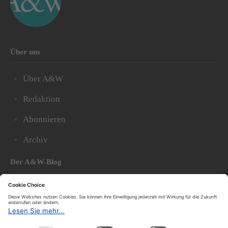
Über uns
Über A&W
Redaktion
Abonnieren
Archiv
Der A&W-Blog
Der
A&W-Blog
ergänzt Online- und Print-Magazin
und
hat sich in den vergangenen Jahren zu einem der
bedeutendsten politischen Blogs in Österreich
entwickelt.