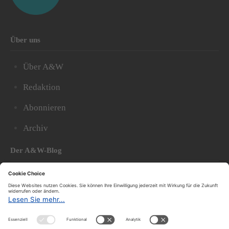
Über uns
Über A&W
Redaktion
Abonnieren
Archiv
Der A&W-Blog
Der
A&W-Blog
ergänzt Online- und Print-Magazin
und
hat sich in den vergangenen Jahren zu einem der
bedeutendsten politischen Blogs in Österreich
entwickelt.