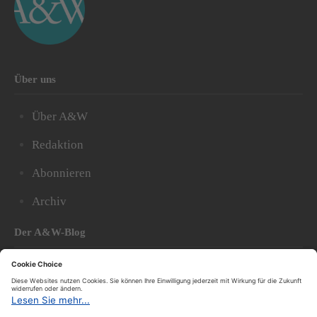
Über uns
Über A&W
Redaktion
Abonnieren
Archiv
Der A&W-Blog
Der
A&W-Blog
ergänzt Online- und Print-Magazin
und
hat sich in den vergangenen Jahren zu einem der
bedeutendsten politischen Blogs in Österreich