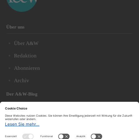
Über uns
Über A&W
Redaktion
Abonnieren
Archiv
Der A&W-Blog
Der
A&W-Blog
ergänzt Online- und Print-Magazin
und
hat sich in den vergangenen Jahren zu einem der
bedeutendsten politischen Blogs in Österreich
entwickelt.