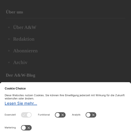
Über uns
Über A&W
Redaktion
Abonnieren
Archiv
Der A&W-Blog
Der
A&W-Blog
ergänzt Online- und Print-Magazin
und
hat sich in den vergangenen Jahren zu einem der
bedeutendsten politischen Blogs in Österreich
entwickelt.