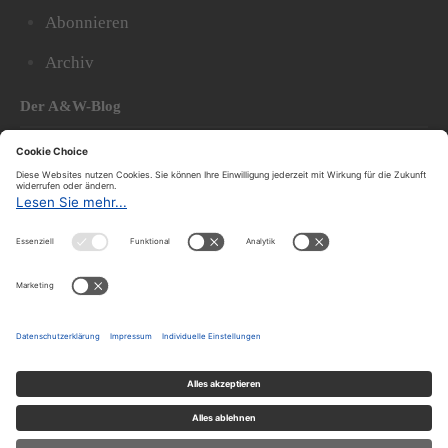
Abonnieren
Archiv
Der A&W-Blog
Der
A&W-Blog
ergänzt Online- und Print-Magazin
und
hat sich in den vergangenen Jahren zu einem der
bedeutendsten politischen Blogs in Österreich
entwickelt.
© 2020.
Impressum und Offenlegung
|
Datenschutzerklärung
|
Datenschutzeinstellungen