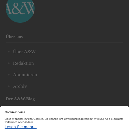
Über uns
Über A&W
Redaktion
Abonnieren
Archiv
Der A&W-Blog
Der
A&W-Blog
ergänzt Online- und Print-Magazin
und
hat sich in den vergangenen Jahren zu einem der
bedeutendsten politischen Blogs in Österreich