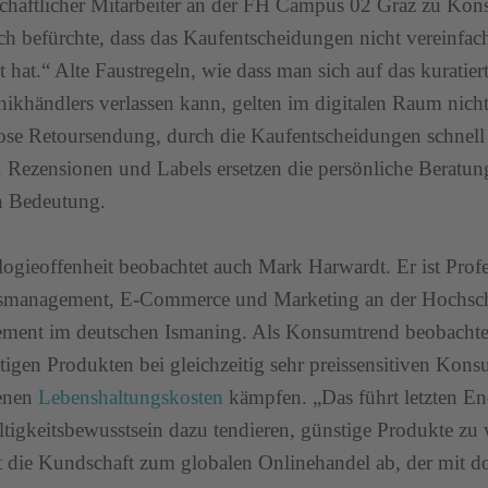
chaftlicher Mitarbeiter an der FH Campus 02 Graz zu Kons
ch befürchte, dass das Kaufentscheidungen nicht vereinfac
 hat.“ Alte Faustregeln, wie dass man sich auf das kuratier
nikhändlers verlassen kann, gelten im digitalen Raum nicht. 
ose Retoursendung, durch die Kaufentscheidungen schnel
.
Rezensionen und Labels ersetzen die persönliche Beratun
n Bedeutung.
ogieoffenheit beobachtet auch Mark Harwardt. Er ist Profe
smanagement, E-Commerce und Marketing an der Hochsch
ent im deutschen Ismaning. Als Konsumtrend beobachte e
tigen Produkten bei gleichzeitig sehr preissensitiven Kons
genen
Lebenshaltungskosten
kämpfen. „Das führt letzten End
tigkeitsbewusstsein dazu tendieren, günstige Produkte zu
 die Kundschaft zum globalen Onlinehandel ab, der mit d