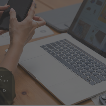
tzt
Druck.
 | ©