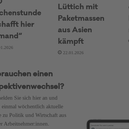
0
Lüttich mit
chenstunde
Paketmassen
chafft hier
aus Asien
emand“
kämpft
01.2026
22.01.2026
brauchen einen
pektivenwechsel?
lden Sie sich hier an und
n einmal wöchentlich aktuelle
e zu Politik und Wirtschaft aus
er Arbeitnehmer:innen.