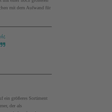
t mit einer noch größeren
glichen mit dem Aufwand für
ht,
.
f ein größeres Sortiment
mer, der als