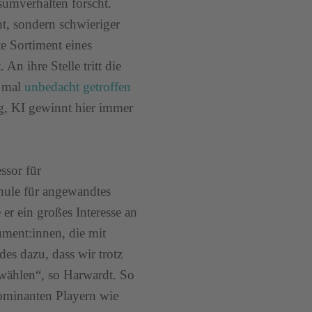
umverhalten forscht.
ht, sondern schwieriger
te Sortiment eines
An ihre Stelle tritt die
l mal
unbedacht getroffen
g, KI gewinnt hier immer
ssor für
ule für angewandtes
r ein großes Interesse an
ument:innen, die mit
es dazu, dass wir trotz
 wählen“, so Harwardt. So
ominanten Playern wie