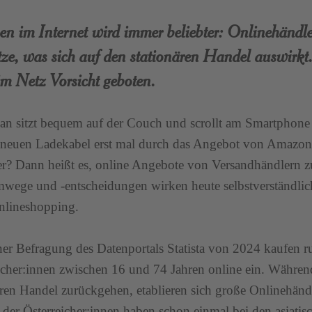
n im Internet wird immer beliebter: Onlinehändle
e, was sich auf den stationären Handel auswirkt. 
m Netz Vorsicht geboten.
an sitzt bequem auf der Couch und scrollt am Smartphone
neuen Ladekabel erst mal durch das Angebot von Amazon
r? Dann heißt es, online Angebote von Versandhändlern zu
ege und -entscheidungen wirken heute selbstverständlich
nlineshopping.
ner Befragung des Datenportals Statista von 2024 kaufen ru
icher:innen zwischen 16 und 74 Jahren online ein. Währen
ären Handel zurückgehen, etablieren sich große Onlinehän
 der Österreicher:innen haben schon einmal bei den asiat