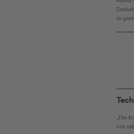
einmal 
Dunkelz
zu geri
Tech
„Die Ko
von zah