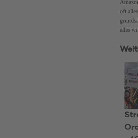
Amazon 
oft all
grundsä
alles w
Weit
Str
Ord