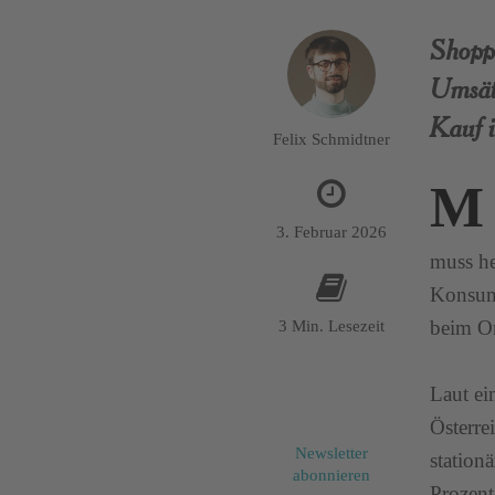
Shoppe
Umsätz
Kauf i
Felix Schmidtner
M
3. Februar 2026
muss he
Konsumw
beim O
3 Min. Lesezeit
Laut ei
Österre
Newsletter
station
abonnieren
Prozent