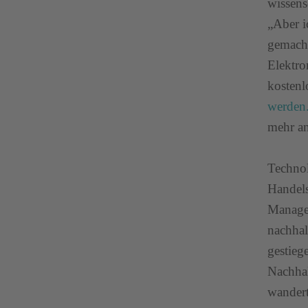
wissens
„Aber i
gemacht
Elektro
kostenl
werden
mehr a
Technol
Handel
Managem
nachhal
gestie
Nachhal
wandert