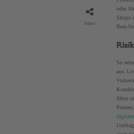
oder Sh
Shops i
Teilen!
Best-Se
Risi
So setz
aus. Lo
Vulnera
Kombin
führe n
Preisen
digital
Umfrage