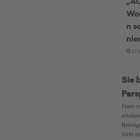
„4
Wo
n s
ni
27.
Sie 
Pers
Dann me
erhalte
Beiträg
Sicht d