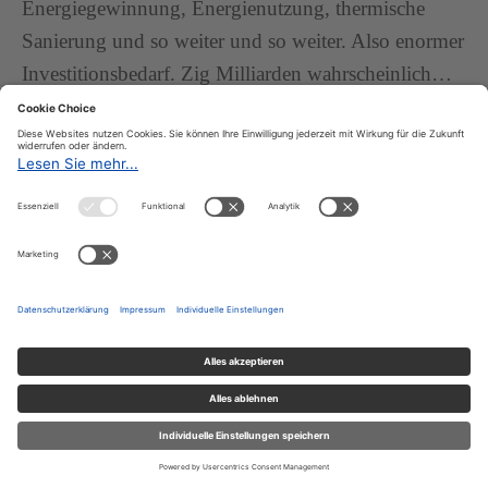
Energiegewinnung, Energienutzung, thermische
Sanierung und so weiter und so weiter. Also enormer
Investitionsbedarf. Zig Milliarden wahrscheinlich…
… was auch wieder Jobs bringt…
…wo die Jobs der Zukunft entstehen werden, keine
Frage. Und wenn man sich überlegt, dass der Staat
sich jetzt mit Negativzinsen verschuldet und
gleichzeitig so hohe Renditen gewissermaßen hätte
seiner Klimainvestitionen, weil wir damit das
Klimaproblem vielleicht in den Griff bekommen
können. Es ist ja völlig absurd, wenn man jetzt hier
nicht investiert. Auch aus rein
betriebswirtschaftlichen Überlegungen ist das klar.