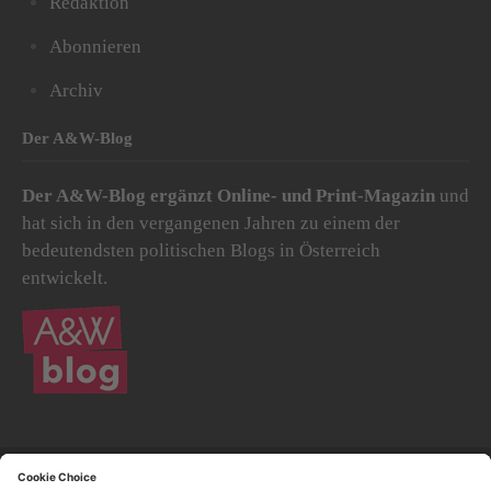
Redaktion
Abonnieren
Archiv
Der A&W-Blog
Der
A&W-Blog
ergänzt Online- und Print-Magazin
und
hat sich in den vergangenen Jahren zu einem der
bedeutendsten politischen Blogs in Österreich
entwickelt.
© 2020.
Impressum und Offenlegung
|
Datenschutzerklärung
|