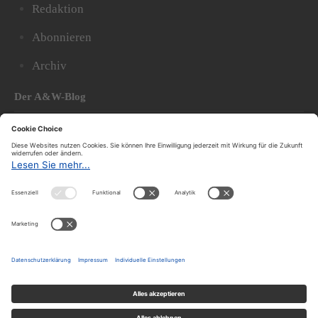
Redaktion
Abonnieren
Archiv
Der A&W-Blog
Der
A&W-Blog
ergänzt Online- und Print-Magazin
und
hat sich in den vergangenen Jahren zu einem der
bedeutendsten politischen Blogs in Österreich
entwickelt.
© 2020.
Impressum und Offenlegung
|
Datenschutzerklärung
|