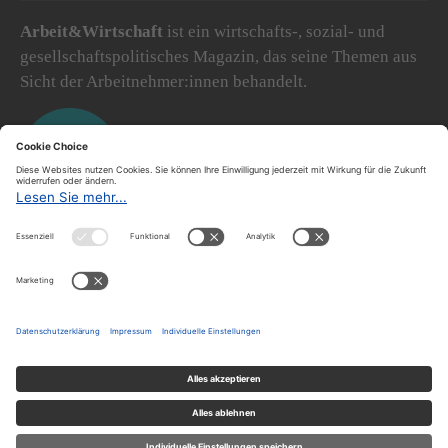
Arbeit&Wirtschaft
ist ein wirtschafts-, sozial- und
gesellschaftspolitisches Magazin, das seine Themen aus
Sicht der Arbeitnehmer:innen behandelt.
Über uns
Über A&W
Redaktion
Abonnieren
Archiv