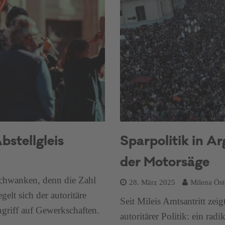
stellgleis
Sparpolitik in Ar
der Motorsäge
Schwanken, denn die Zahl
28. März 2025
Milena Öst
elt sich der autoritäre
Seit Mileis Amtsantritt zeig
griff auf Gewerkschaften.
autoritärer Politik: ein rad