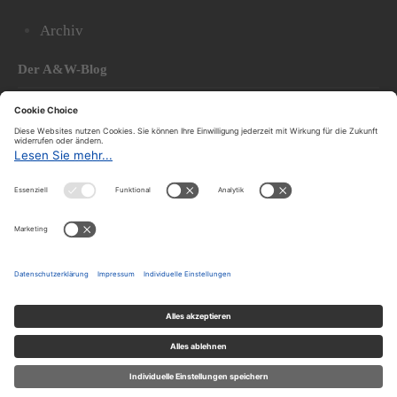
Archiv
Der A&W-Blog
Der
A&W-Blog
ergänzt Online- und Print-Magazin
und
hat sich in den vergangenen Jahren zu einem der
bedeutendsten politischen Blogs in Österreich
entwickelt.
© 2020.
Impressum und Offenlegung
|
Datenschutzerklärung
|
Datenschutzeinstellungen