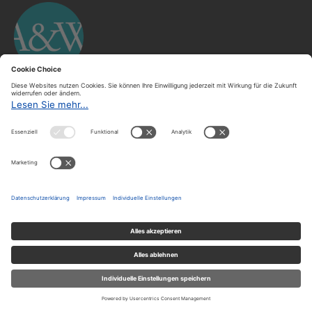
Über uns
Über A&W
Redaktion
Abonnieren
Archiv
Der A&W-Blog
Der
A&W-Blog
ergänzt Online- und Print-Magazin
und
hat sich in den vergangenen Jahren zu einem der