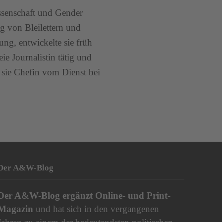
issenschaft und Gender
g von Bleilettern und
ng, entwickelte sie früh
eie Journalistin tätig und
sie Chefin vom Dienst bei
Der A&W-Blog
Der
A&W-Blog
ergänzt Online- und Print-
Magazin
und hat sich in den vergangenen