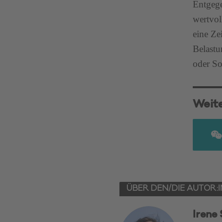
Entgege
wertvol
eine Ze
Belastu
oder So
Weit
ÜBER DEN/DIE AUTOR:I
Irene 