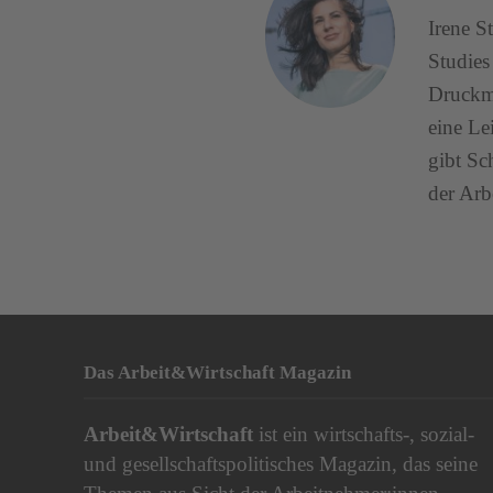
Irene S
Studies
Druckma
eine Lei
gibt Sc
der Arb
Das Arbeit&Wirtschaft Magazin
Arbeit&Wirtschaft
ist ein wirtschafts-, sozial-
und gesellschaftspolitisches Magazin, das seine