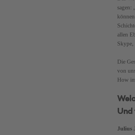
sagen: 
können 
Schicht
allen E
Skype, 
Die Gesc
von un
How im 
Welc
Und 
Julius