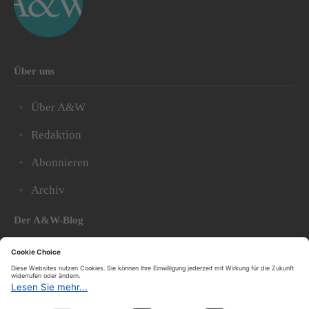
Über uns
Über A&W
Redaktion
Abonnieren
Archiv
Der A&W-Blog
Der
A&W-Blog
ergänzt Online- und Print-Magazin
und
hat sich in den vergangenen Jahren zu einem der
bedeutendsten politischen Blogs in Österreich
entwickelt.