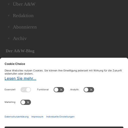
Über A&W
Redaktion
Abonnieren
Archiv
Der A&W-Blog
Der
A&W-Blog
ergänzt Online- und Print-Magazin
und
hat sich in den vergangenen Jahren zu einem der
bedeutendsten politischen Blogs in Österreich
entwickelt.