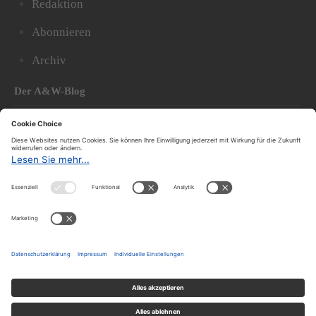
Redaktion
Abonnieren
Archiv
Der A&W-Blog
Der
A&W-Blog
ergänzt Online- und Print-Magazin
und
hat sich in den vergangenen Jahren zu einem der
bedeutendsten politischen Blogs in Österreich
entwickelt.
© 2020.
Impressum und Offenlegung
|
Datenschutzerklärung
|