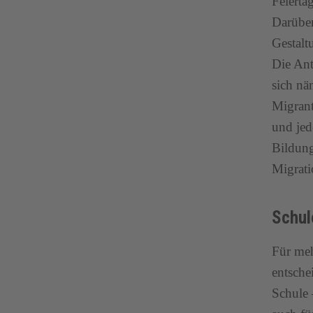
Feierta
Darüber
Gestalt
Die Ant
sich nä
Migrant
und jed
Bildung
Migrati
Schul
Für meh
entsche
Schule 