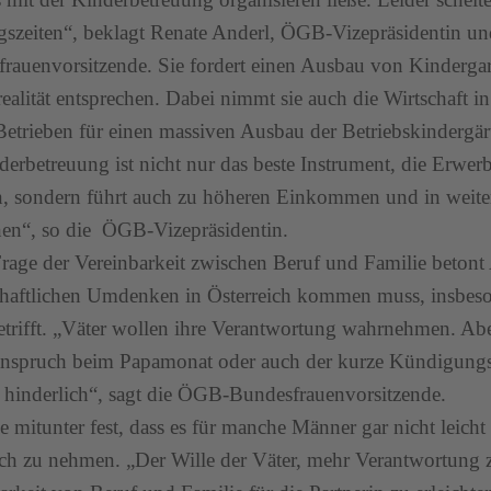
szeiten“, beklagt Renate Anderl, ÖGB-Vizepräsidentin u
rauenvorsitzende. Sie fordert einen Ausbau von Kindergart
realität entsprechen. Dabei nimmt sie auch die Wirtschaft i
Betrieben für einen massiven Ausbau der Betriebskindergä
derbetreuung ist nicht nur das beste Instrument, die Erwer
, sondern führt auch zu höheren Einkommen und in weite
en“, so die ÖGB-Vizepräsidentin.
Frage der Vereinbarkeit zwischen Beruf und Familie betont
chaftlichen Umdenken in Österreich kommen muss, insbeso
etrifft. „Väter wollen ihre Verantwortung wahrnehmen. Abe
nspruch beim Papamonat oder auch der kurze Kündigungss
t hinderlich“, sagt die ÖGB-Bundesfrauenvorsitzende.
le mitunter fest, dass es für manche Männer gar nicht leicht 
h zu nehmen. „Der Wille der Väter, mehr Verantwortung