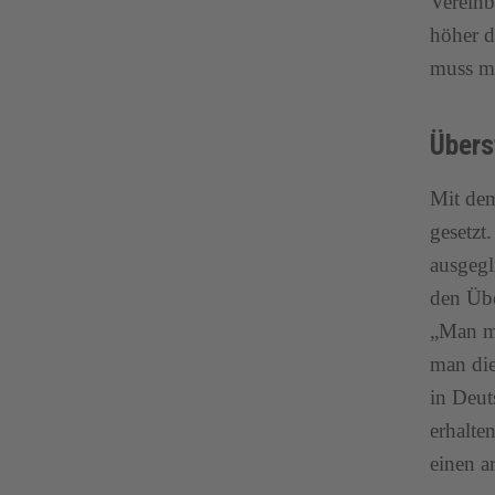
Vereinb
höher d
muss ma
Übers
Mit dem
gesetzt
ausgegl
den Übe
„Man m
man die
in Deut
erhalte
einen a