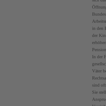
Öffnung
Bundesf
Arbeits
in den 
der Kin
erhöhen
Pension
In der 
gesells
Väter b
Rechtsa
sind of
Sie stel
Anspruc