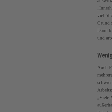
auswirk
„Innerh
viel öf
Grund s
Dann ka
und arb
Wenig
Auch Pe
mehrere
schwier
Arbeitsz
„Viele 
außerha