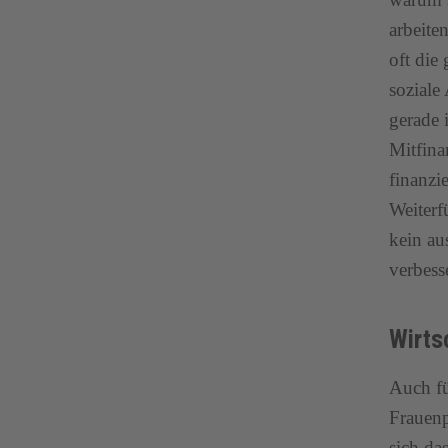
arbeite
oft die
soziale
gerade 
Mitfina
finanzi
Weiterf
kein au
verbess
Wirtsc
Auch fü
Frauenp
sich da