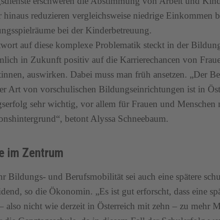
gsdienste erschweren die Abstimmung von Arbeit und Kind
 hinaus reduzieren vergleichsweise niedrige Einkommen b
ungsspielräume bei der Kinderbetreuung.
wort auf diese komplexe Problematik steckt in der Bildung
mlich in Zukunft positiv auf die Karrierechancen von Frau
innen, auswirken. Dabei muss man früh ansetzen. „Der B
er Art von vorschulischen Bildungseinrichtungen ist in Öst
serfolg sehr wichtig, vor allem für Frauen und Menschen 
onshintergrund“, betont Alyssa Schneebaum.
e im Zentrum
r Bildungs- und Berufsmobilität sei auch eine spätere schu
idend, so die Ökonomin. „Es ist gut erforscht, dass eine sp
– also nicht wie derzeit in Österreich mit zehn – zu mehr Mo