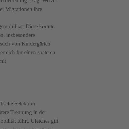
erbetreuung“, sagt Wetzel.
ei Migrationen ihre
smobilität: Diese könnte
en, insbesondere
esuch von Kindergärten
erreich für einen späteren
mit
lische Selektion
ätere Trennung in der
bilität führt. Gleiches gilt