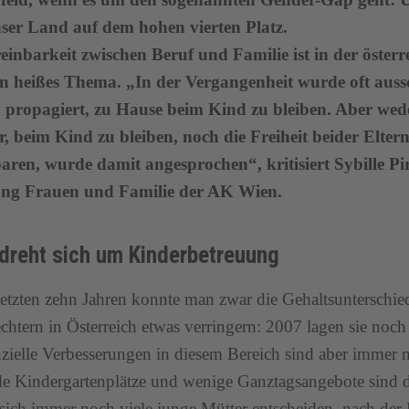
nser Land auf dem hohen vierten Platz.
einbarkeit zwischen Beruf und Familie ist in der österr
n heißes Thema. „In der Vergangenheit wurde oft aussch
 propagiert, zu Hause beim Kind zu bleiben. Aber weder
 beim Kind zu bleiben, noch die Freiheit beider Elter
aren, wurde damit angesprochen“, kritisiert Sybille Pi
ung Frauen und Familie der AK Wien.
 dreht sich um Kinderbetreuung
letzten zehn Jahren konnte man zwar die Gehaltsunterschi
chtern in Österreich etwas verringern: 2007 lagen sie noch
zielle Verbesserungen in diesem Bereich sind aber immer
e Kindergartenplätze und wenige Ganztagsangebote sind d
ich immer noch viele junge Mütter entscheiden, nach der 