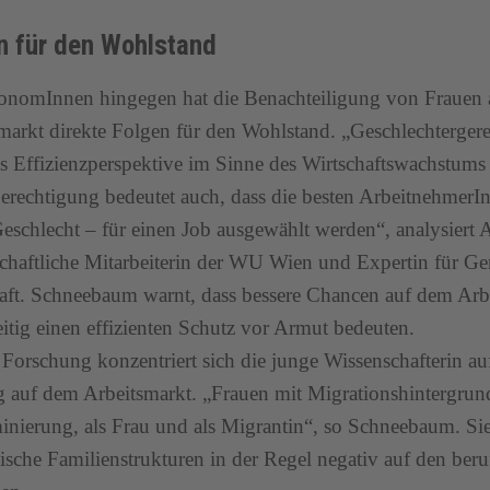
n für den Wohlstand
onomInnen hingegen hat die Benachteiligung von Frauen 
markt direkte Folgen für den Wohlstand. „Geschlechterger
s Effizienzperspektive im Sinne des Wirtschaftswachstums 
erechtigung bedeutet auch, dass die besten Arbeitnehmer
eschlecht – für einen Job ausgewählt werden“, analysiert
chaftliche Mitarbeiterin der WU Wien und Expertin für Ge
aft. Schneebaum warnt, dass bessere Chancen auf dem Arb
eitig einen effizienten Schutz vor Armut bedeuten.
r Forschung konzentriert sich die junge Wissenschafterin a
g auf dem Arbeitsmarkt. „Frauen mit Migrationshintergrund
inierung, als Frau und als Migrantin“, so Schneebaum. Sie h
ische Familienstrukturen in der Regel negativ auf den beru