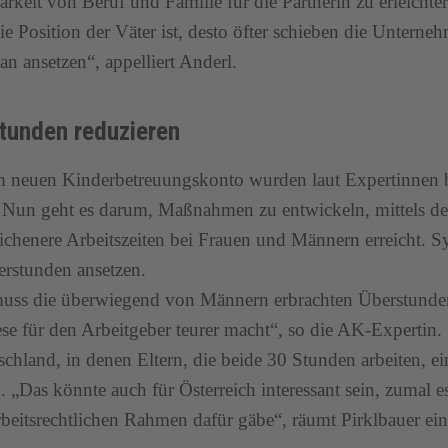
arkeit von Beruf und Familie für die Partnerin zu erleichter
ie Position der Väter ist, desto öfter schieben die Unterne
n ansetzen“, appelliert Anderl.
tunden reduzieren
 neuen Kinderbetreuungskonto wurden laut Expertinnen ber
. Nun geht es darum, Maßnahmen zu entwickeln, mittels d
ichenere Arbeitszeiten bei Frauen und Männern erreicht. Sy
rstunden ansetzen.
uss die überwiegend von Männern erbrachten Überstunden
se für den Arbeitgeber teurer macht“, so die AK-Expertin.
schland, in denen Eltern, die beide 30 Stunden arbeiten, e
n. „Das könnte auch für Österreich interessant sein, zumal es
rbeitsrechtlichen Rahmen dafür gäbe“, räumt Pirklbauer ein