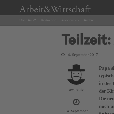
Über A&W
Redaktion
Abonnieren
Archiv
Teilzeit
14. September 2017
Papa si
typisch
in der 
awarchiv
der Ki
Die ne
noch u
14. September
Spitze