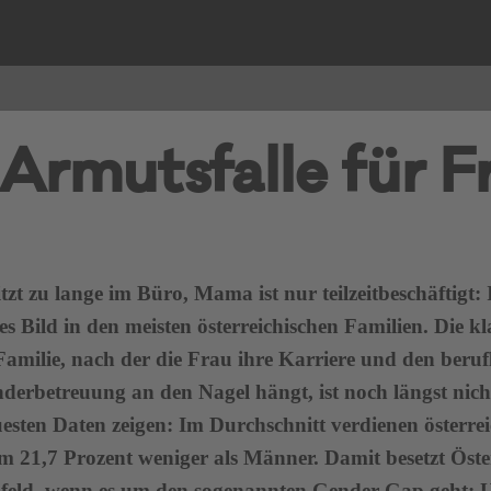
: Armutsfalle für 
tzt zu lange im Büro, Mama ist nur teilzeitbeschäftigt:
es Bild in den meisten österreichischen Familien. Die kl
Familie, nach der die Frau ihre Karriere und den beruf
nderbetreuung an den Nagel hängt, ist noch längst ni
uesten Daten zeigen: Im Durchschnitt verdienen österr
m 21,7 Prozent weniger als Männer. Damit besetzt Öste
nfeld, wenn es um den sogenannten Gender-Gap geht: 