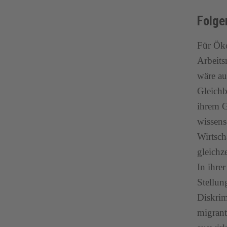
Folge
Für Ök
Arbeits
wäre au
Gleichb
ihrem G
wissens
Wirtsch
gleichz
In ihre
Stellun
Diskrim
migrant