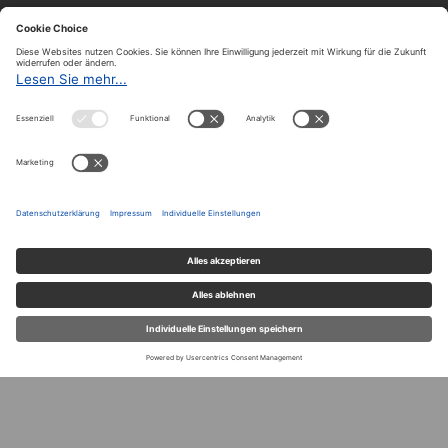
Abonnieren
Archiv
Der A&W-Blog
Der
A&W-Blog
ergänzt Online- und Print-Magazin
und
hat sich in den vergangenen Jahren zu einem der
bedeutendsten politischen Blogs in Österreich
entwickelt.
© 2020.
Impressum und Offenlegung
|
Datenschutzerklärung
|
Datenschutzeinstellungen