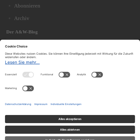
Abonnieren
Archiv
Der A&W-Blog
Der
A&W-Blog
ergänzt Online- und Print-Magazin
und
hat sich in den vergangenen Jahren zu einem der
bedeutendsten politischen Blogs in Österreich
entwickelt.
© 2020.
Impressum und Offenlegung
|
Datenschutzerklärung
|
Datenschutzeinstellungen