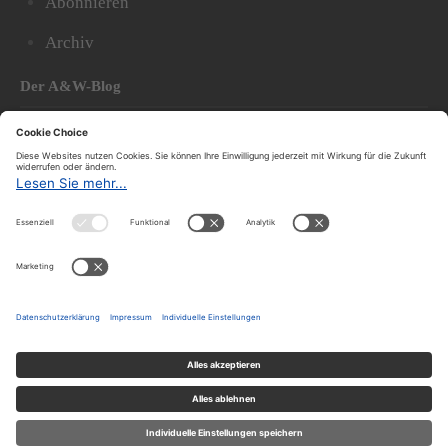
Abonnieren
Archiv
Der A&W-Blog
Der
A&W-Blog
ergänzt Online- und Print-Magazin
und
hat sich in den vergangenen Jahren zu einem der
bedeutendsten politischen Blogs in Österreich
entwickelt.
© 2020.
Impressum und Offenlegung
|
Datenschutzerklärung
|
Datenschutzeinstellungen